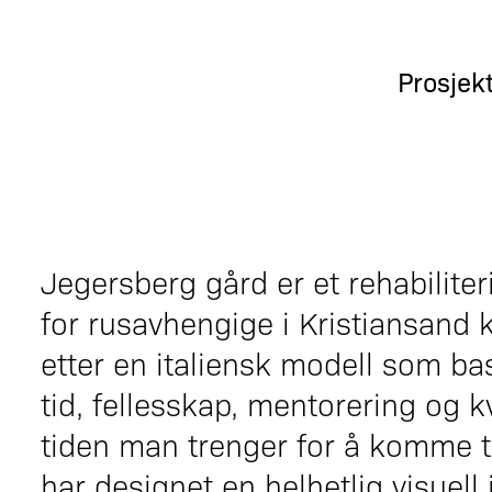
Prosjek
Jegersberg gård er et rehabilit
for rusavhengige i Kristiansan
etter en italiensk modell som ba
tid, fellesskap, mentorering og k
tiden man trenger for å komme til
har designet en helhetlig visuell