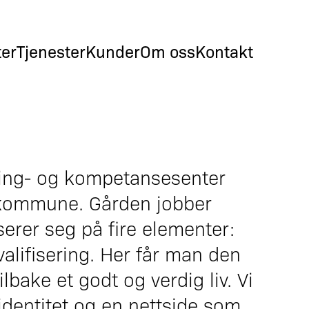
ter
Tjenester
Kunder
Om oss
Kontakt
ering- og kompetansesenter
d kommune. Gården jobber
serer seg på fire elementer:
valifisering. Her får man den
bake et godt og verdig liv. Vi
 identitet og en nettside som