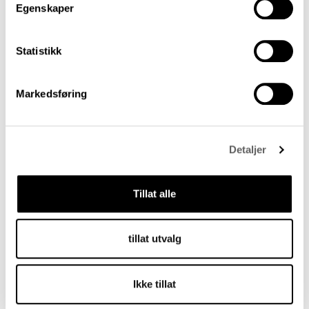
Egenskaper
Statistikk
Smaken av Setesdal
Markedsføring
Setesdal interkommunalt politisk råd
(IPR)
Detaljer
Tillat alle
tillat utvalg
Ikke tillat