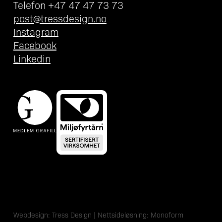
Telefon +47 47 47 73 73
post@tressdesign.no
Instagram
Facebook
Linkedin
Webdesign:
Tress Design
| Nettsideløsning:
Monoform