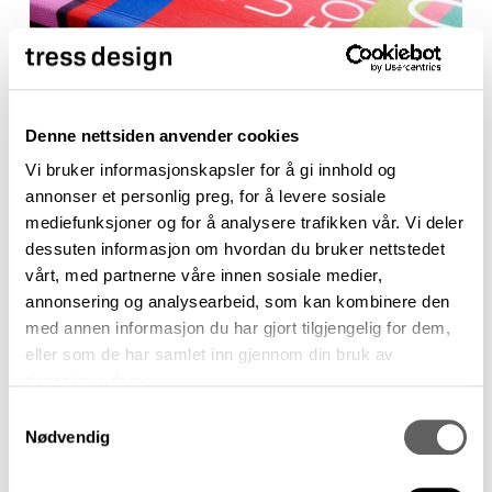
Denne nettsiden anvender cookies
Visuell identitet
Vi bruker informasjonskapsler for å gi innhold og
Setesdal interkommunalt politisk råd
annonser et personlig preg, for å levere sosiale
mediefunksjoner og for å analysere trafikken vår. Vi deler
(IPR)
dessuten informasjon om hvordan du bruker nettstedet
vårt, med partnerne våre innen sosiale medier,
annonsering og analysearbeid, som kan kombinere den
med annen informasjon du har gjort tilgjengelig for dem,
eller som de har samlet inn gjennom din bruk av
tjenestene deres.
Samtykkevalg
Nødvendig